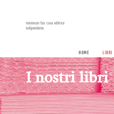
minimum fax: casa editrice
indipendente
HOME
LIBRI
I nostri libri