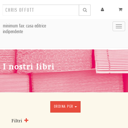
minimum fax: casa editrice
Toggl
indipendente
navig
I nostri libri
ORDINA PER
Filtri