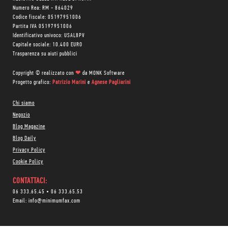
Numero Rea: RM - 864029
Codice fiscale: 05197951006
Partita IVA 05197951006
Identificativo univoco: USAL8PV
Capitale sociale: 10.400 EURO
Trasparenza su aiuti pubblici
Copyright © realizzato con
❤
da
MONK Software
Progetto grafico:
Patrizio Marini
e
Agnese Pagliarini
Chi siamo
Negozio
Blog Magazine
Blog Daily
Privacy Policy
Cookie Policy
CONTATTACI:
06 333.65.45
•
06 333.65.53
Email:
info@minimumfax.com