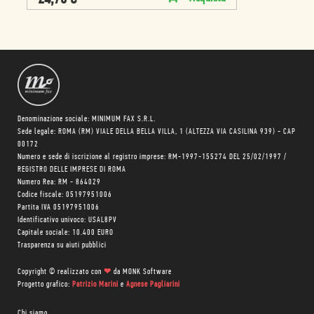
Denominazione sociale: MINIMUM FAX S.R.L.
Sede legale: ROMA (RM) VIALE DELLA BELLA VILLA, 1 (ALTEZZA VIA CASILINA 939) - CAP
00172
Numero e sede di iscrizione al registro imprese: RM-1997-155274 DEL 25/02/1997 /
REGISTRO DELLE IMPRESE DI ROMA
Numero Rea: RM - 864029
Codice fiscale: 05197951006
Partita IVA 05197951006
Identificativo univoco: USAL8PV
Capitale sociale: 10.400 EURO
Trasparenza su aiuti pubblici
Copyright © realizzato con
❤
da
MONK Software
Progetto grafico:
Patrizio Marini
e
Agnese Pagliarini
Chi siamo