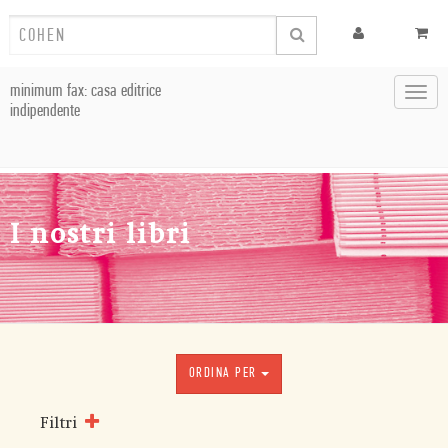
minimum fax: casa editrice
Toggl
indipendente
navig
I nostri libri
ORDINA PER
Filtri