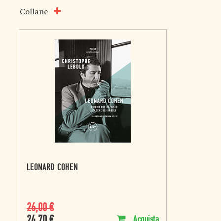
Collane
LEONARD COHEN
26,00
€
24,70
€
Acquista