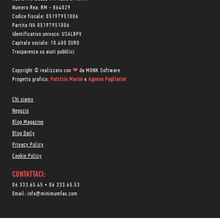
Numero Rea: RM - 864029
Codice fiscale: 05197951006
Partita IVA 05197951006
Identificativo univoco: USAL8PV
Capitale sociale: 10.400 EURO
Trasparenza su aiuti pubblici
Copyright © realizzato con
❤
da
MONK Software
Progetto grafico:
Patrizio Marini
e
Agnese Pagliarini
Chi siamo
Negozio
Blog Magazine
Blog Daily
Privacy Policy
Cookie Policy
CONTATTACI:
06 333.65.45
•
06 333.65.53
Email:
info@minimumfax.com