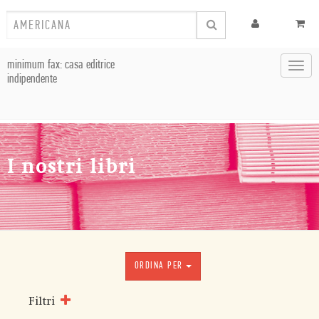
minimum fax: casa editrice
Toggl
indipendente
navig
I nostri libri
ORDINA PER
Filtri