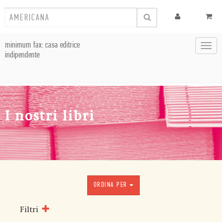
minimum fax: casa editrice
Toggl
indipendente
navig
I nostri libri
ORDINA PER
Filtri