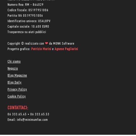
Numero Rea: RM - 864029
Codice fiscale: 05197951006
Partita IVA 05197951006
Identificativo univoco: USAL8PV
Capitale sociale: 10.400 EURO
Trasparenza su aiuti pubblici
Copyright © realizzato con
❤
da
MONK Software
Progetto grafico:
Patrizio Marini
e
Agnese Pagliarini
Chi siamo
Negozio
Blog Magazine
Blog Daily
Privacy Policy
Cookie Policy
CONTATTACI:
06 333.65.45
•
06 333.65.53
Email:
info@minimumfax.com