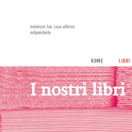
minimum fax: casa editrice
indipendente
HOME
LIBRI
I nostri libri