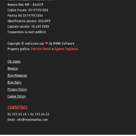
Numero Rea: RM - 864029
Codice fiscale: 05197951006
Partita IVA 05197951006
Identificativo univoco: USAL8PV
Capitale sociale: 10.400 EURO
Trasparenza su aiuti pubblici
Copyright © realizzato con
❤
da
MONK Software
Progetto grafico:
Patrizio Marini
e
Agnese Pagliarini
Chi siamo
Negozio
Blog Magazine
Blog Daily
Privacy Policy
Cookie Policy
CONTATTACI:
06 333.65.45
•
06 333.65.53
Email:
info@minimumfax.com