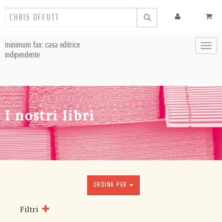
minimum fax: casa editrice
Toggl
indipendente
navig
I nostri libri
ORDINA PER
Filtri