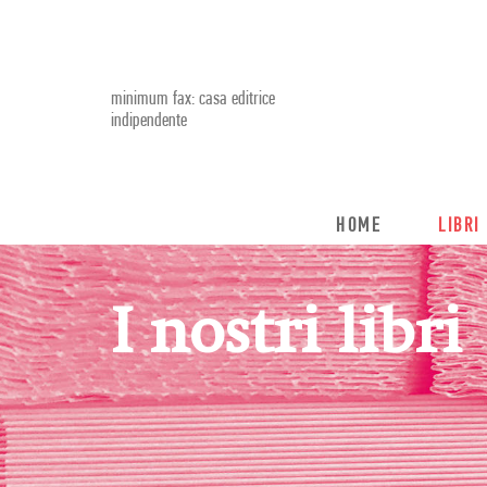
minimum fax: casa editrice
indipendente
HOME
LIBRI
I nostri libri