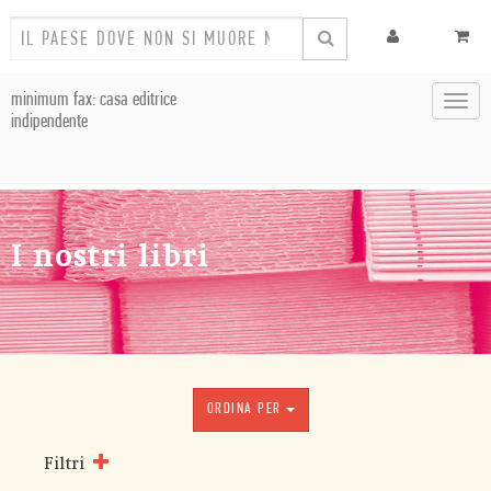
minimum fax: casa editrice
Toggl
indipendente
navig
I nostri libri
ORDINA PER
Filtri