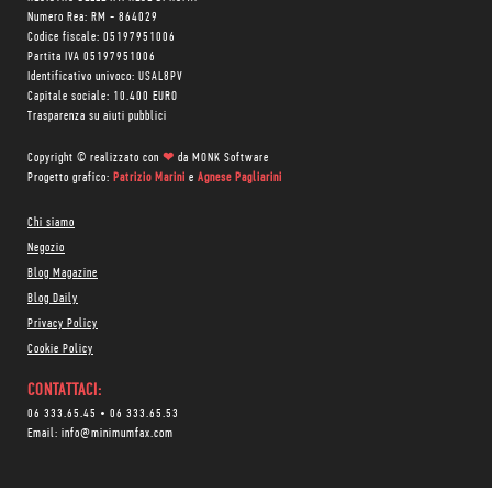
Numero Rea: RM - 864029
Codice fiscale: 05197951006
Partita IVA 05197951006
Identificativo univoco: USAL8PV
Capitale sociale: 10.400 EURO
Trasparenza su aiuti pubblici
Copyright © realizzato con
❤
da
MONK Software
Progetto grafico:
Patrizio Marini
e
Agnese Pagliarini
Chi siamo
Negozio
Blog Magazine
Blog Daily
Privacy Policy
Cookie Policy
CONTATTACI:
06 333.65.45
•
06 333.65.53
Email:
info@minimumfax.com