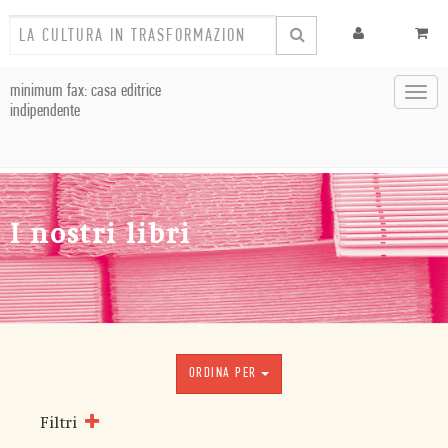
minimum fax: casa editrice
Toggl
indipendente
navig
I nostri libri
ORDINA PER
Filtri