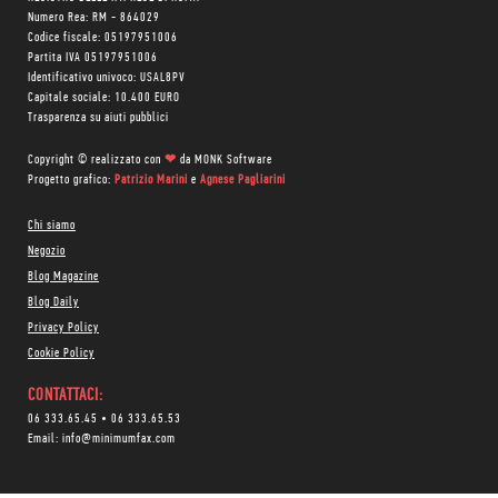
Numero Rea: RM - 864029
Codice fiscale: 05197951006
Partita IVA 05197951006
Identificativo univoco: USAL8PV
Capitale sociale: 10.400 EURO
Trasparenza su aiuti pubblici
Copyright © realizzato con
❤
da
MONK Software
Progetto grafico:
Patrizio Marini
e
Agnese Pagliarini
Chi siamo
Negozio
Blog Magazine
Blog Daily
Privacy Policy
Cookie Policy
CONTATTACI:
06 333.65.45
•
06 333.65.53
Email:
info@minimumfax.com