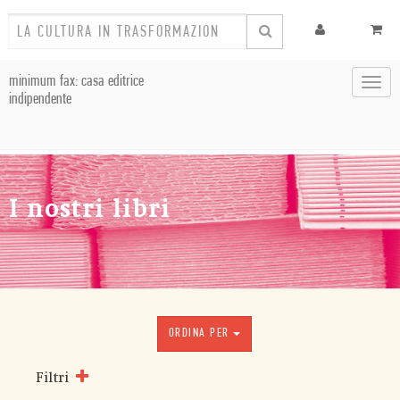
minimum fax: casa editrice
Toggl
indipendente
navig
I nostri libri
ORDINA PER
Filtri