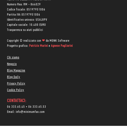
Numero Rea: RM - 864029
Codice fiscale: 05197951006
Partita IVA 05197951006
Identificativo univoco: USAL8PV
Capitale sociale: 10.400 EURO
Trasparenza su aiuti pubblici
Copyright © realizzato con
❤
da
MONK Software
Progetto grafico:
Patrizio Marini
e
Agnese Pagliarini
Chi siamo
Negozio
Blog Magazine
Blog Daily
Privacy Policy
Cookie Policy
CONTATTACI:
06 333.65.45
•
06 333.65.53
Email:
info@minimumfax.com