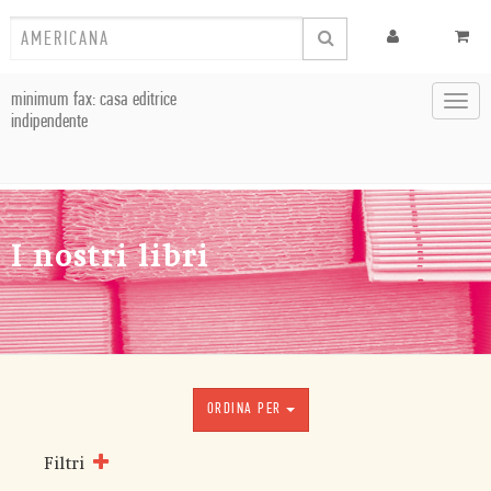
minimum fax: casa editrice
Toggl
indipendente
navig
I nostri libri
ORDINA PER
Filtri