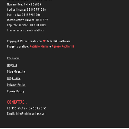
Numero Rea: RM - 864029
Codice fiscale: 05197951006
Partita IVA 05197951006
Identificativo univoco: USAL8PV
Capitale sociale: 10.400 EURO
Trasparenza su aiuti pubblici
Copyright © realizzato con
❤
da
MONK Software
Progetto grafico:
Patrizio Marini
e
Agnese Pagliarini
Chi siamo
Negozio
Blog Magazine
Blog Daily
Privacy Policy
Cookie Policy
CONTATTACI:
06 333.65.45
•
06 333.65.53
Email:
info@minimumfax.com