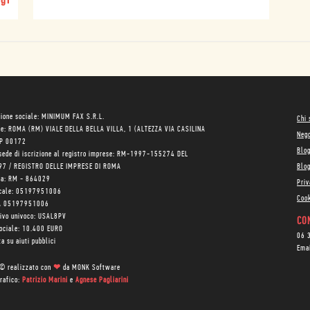
gi
ione sociale: MINIMUM FAX S.R.L.
Chi
le: ROMA (RM) VIALE DELLA BELLA VILLA, 1 (ALTEZZA VIA CASILINA
Neg
AP 00172
Blo
sede di iscrizione al registro imprese: RM-1997-155274 DEL
97 / REGISTRO DELLE IMPRESE DI ROMA
Blog
ea: RM - 864029
Priv
scale: 05197951006
Cook
VA 05197951006
tivo univoco: USAL8PV
CON
sociale: 10.400 EURO
06 
a su aiuti pubblici
Ema
 © realizzato con
❤
da
MONK Software
rafico:
Patrizio Marini
e
Agnese Pagliarini