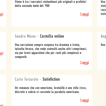
Stone è tra i narratori statunitensi più originali e profetici
Una 
della seconda metà del '900
vist
racc
gi
Leggi
vist
Sandro Moiso
-
Carmilla online
An
Una narrazione sempre sospesa tra dramma e ironia,
Uno 
talvolta feroce, che vede coinvolti anche altri comprimari,
gi
sia per brevi apparizioni che per ruoli più complessi e
compositi.
Leggi
Carlo Tortarolo
-
Satisfiction
Un romanzo che con umorismo, brutalità e uno stile ricco,
e
discreto e sobrio ci racconta la parabola americana.
Leggi