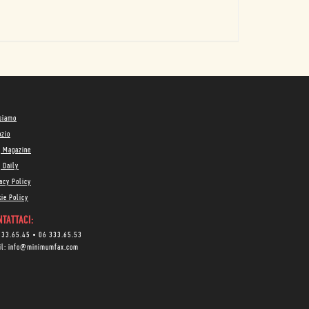
 siamo
ozio
g Magazine
 Daily
acy Policy
ie Policy
TATTACI:
333.65.45
•
06 333.65.53
il:
info@minimumfax.com