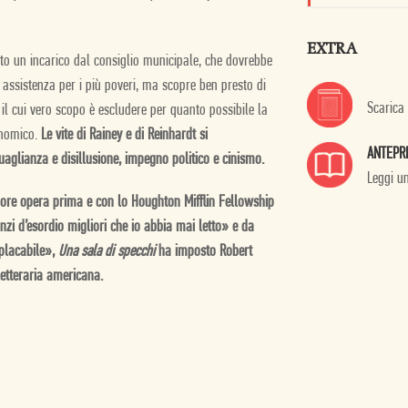
EXTRA
to un incarico dal consiglio municipale, che dovrebbe
 assistenza per i più poveri, ma scopre ben presto di
Scarica
il cui vero scopo è escludere per quanto possibile la
onomico.
Le vite di Rainey e di Reinhardt si
ANTEPR
uaglianza e disillusione, impegno politico e cinismo.
Leggi u
iore opera prima e con lo Houghton Mifflin Fellowship
i d’esordio migliori che io abbia mai letto» e da
placabile»,
Una sala di specchi
ha imposto Robert
letteraria americana.