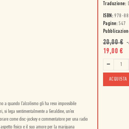
Traduzione:
ISBN:
978-88
Pagine:
547
Pubblicazion
20,00
€
-
19,00
€
ACQUISTA
fino a quando l’alcolismo gli ha reso impossibile
ri, si lega sentimentalmente a Geraldine, un’ex
 lavorare come disc-jockey e commentatore per una radio
o aspetto fisico e il suo amore per la marijuana