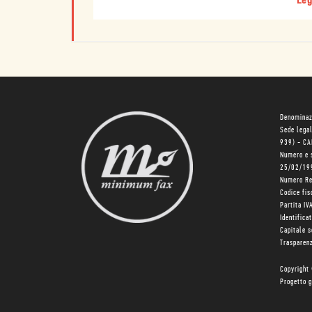
Leg
Denominaz
Sede lega
939) - C
Numero e 
25/02/19
Numero R
Codice fi
Partita I
Identifica
Capitale 
Trasparenz
Copyright
Progetto g