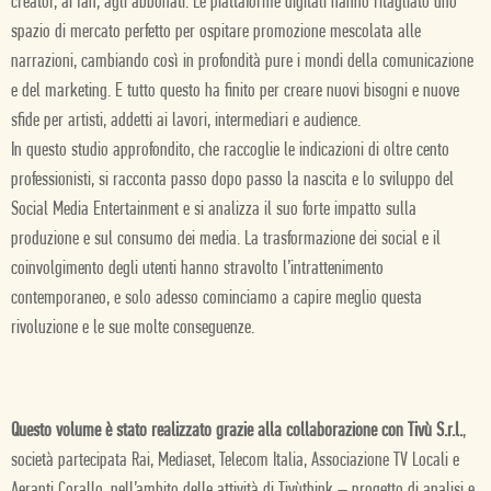
creator, ai fan, agli abbonati. Le piattaforme digitali hanno ritagliato uno
spazio di mercato perfetto per ospitare promozione mescolata alle
narrazioni, cambiando così in profondità pure i mondi della comunicazione
e del marketing. E tutto questo ha finito per creare nuovi bisogni e nuove
sfide per artisti, addetti ai lavori, intermediari e audience.
In questo studio approfondito, che raccoglie le indicazioni di oltre cento
professionisti, si racconta passo dopo passo la nascita e lo sviluppo del
Social Media Entertainment e si analizza il suo forte impatto sulla
produzione e sul consumo dei media. La trasformazione dei social e il
coinvolgimento degli utenti hanno stravolto l’intrattenimento
contemporaneo, e solo adesso cominciamo a capire meglio questa
rivoluzione e le sue molte conseguenze.
Questo volume è stato realizzato grazie alla collaborazione con Tivù S.r.l.
,
società partecipata Rai, Mediaset, Telecom Italia, Associazione TV Locali e
Aeranti Corallo, nell’ambito delle attività di Tivùthink – progetto di analisi e