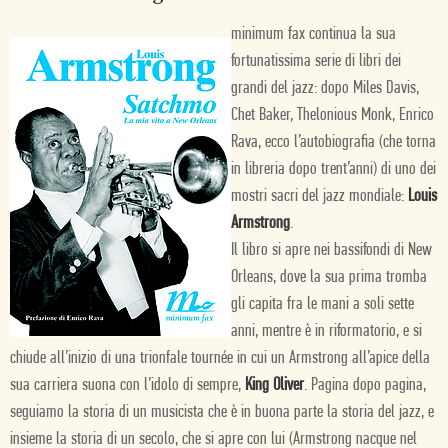
minimum fax continua la sua
fortunatissima serie di libri dei
grandi del jazz: dopo Miles Davis,
Chet Baker, Thelonious Monk, Enrico
Rava, ecco l’autobiografia (che torna
in libreria dopo trent’anni) di uno dei
mostri sacri del jazz mondiale:
Louis
Armstrong
.
Il libro si apre nei bassifondi di New
Orleans, dove la sua prima tromba
gli capita fra le mani a soli sette
anni, mentre è in riformatorio, e si
chiude all’inizio di una trionfale tournée in cui un Armstrong all’apice della
sua carriera suona con l’idolo di sempre,
King Oliver
. Pagina dopo pagina,
seguiamo la storia di un musicista che è in buona parte la storia del jazz, e
insieme la storia di un secolo, che si apre con lui (Armstrong nacque nel