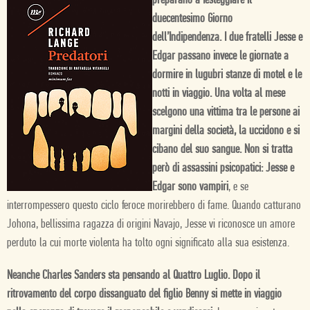
preparano a festeggiare il
duecentesimo Giorno
dell’Indipendenza. I due fratelli Jesse e
Edgar passano invece le giornate a
dormire in lugubri stanze di motel e le
notti in viaggio. Una volta al mese
scelgono una vittima tra le persone ai
margini della società, la uccidono e si
cibano del suo sangue. Non si tratta
però di assassini psicopatici: Jesse e
Edgar sono vampiri
, e se
interrompessero questo ciclo feroce morirebbero di fame. Quando catturano
Johona, bellissima ragazza di origini Navajo, Jesse vi riconosce un amore
perduto la cui morte violenta ha tolto ogni significato alla sua esistenza.
Neanche Charles Sanders sta pensando al Quattro Luglio. Dopo il
ritrovamento del corpo dissanguato del figlio Benny si mette in viaggio