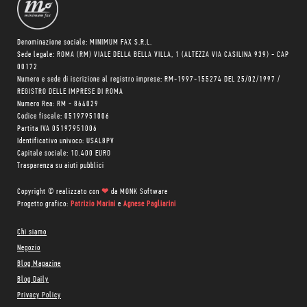
Denominazione sociale: MINIMUM FAX S.R.L.
Sede legale: ROMA (RM) VIALE DELLA BELLA VILLA, 1 (ALTEZZA VIA CASILINA 939) - CAP
00172
Numero e sede di iscrizione al registro imprese: RM-1997-155274 DEL 25/02/1997 /
REGISTRO DELLE IMPRESE DI ROMA
Numero Rea: RM - 864029
Codice fiscale: 05197951006
Partita IVA 05197951006
Identificativo univoco: USAL8PV
Capitale sociale: 10.400 EURO
Trasparenza su aiuti pubblici
Copyright © realizzato con
❤
da
MONK Software
Progetto grafico:
Patrizio Marini
e
Agnese Pagliarini
Chi siamo
Negozio
Blog Magazine
Blog Daily
Privacy Policy