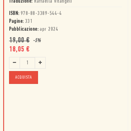
Traduzione:
Raffaella Vitangeli
ISBN:
978-88-3389-544-4
Pagine:
331
Pubblicazione:
apr 2024
19,00
€
-
5
%
18,05
€
ACQUISTA