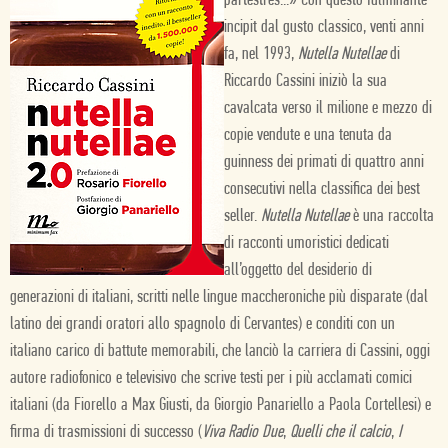
partestres...» Con questo fulminante
incipit dal gusto classico, venti anni
fa, nel 1993,
Nutella Nutellae
di
Riccardo Cassini iniziò la sua
cavalcata verso il milione e mezzo di
copie vendute e una tenuta da
guinness dei primati di quattro anni
consecutivi nella classifica dei best
seller.
Nutella Nutellae
è una raccolta
di racconti umoristici dedicati
all’oggetto del desiderio di
generazioni di italiani, scritti nelle lingue maccheroniche più disparate (dal
latino dei grandi oratori allo spagnolo di Cervantes) e conditi con un
italiano carico di battute memorabili, che lanciò la carriera di Cassini, oggi
autore radiofonico e televisivo che scrive testi per i più acclamati comici
italiani (da Fiorello a Max Giusti, da Giorgio Panariello a Paola Cortellesi) e
firma di trasmissioni di successo (
Viva Radio Due
,
Quelli che il calcio
,
I