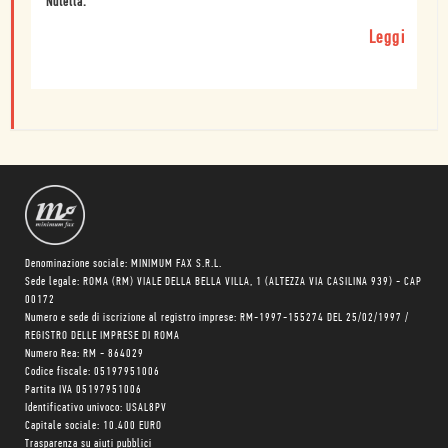
Nutella.
Leggi
Denominazione sociale: MINIMUM FAX S.R.L.
Sede legale: ROMA (RM) VIALE DELLA BELLA VILLA, 1 (ALTEZZA VIA CASILINA 939) - CAP
00172
Numero e sede di iscrizione al registro imprese: RM-1997-155274 DEL 25/02/1997 /
REGISTRO DELLE IMPRESE DI ROMA
Numero Rea: RM - 864029
Codice fiscale: 05197951006
Partita IVA 05197951006
Identificativo univoco: USAL8PV
Capitale sociale: 10.400 EURO
Trasparenza su aiuti pubblici