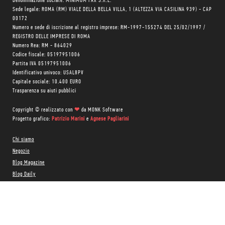
Denominazione sociale: MINIMUM FAX S.R.L.
Sede legale: ROMA (RM) VIALE DELLA BELLA VILLA, 1 (ALTEZZA VIA CASILINA 939) - CAP
00172
Numero e sede di iscrizione al registro imprese: RM-1997-155274 DEL 25/02/1997 /
REGISTRO DELLE IMPRESE DI ROMA
Numero Rea: RM - 864029
Codice fiscale: 05197951006
Partita IVA 05197951006
Identificativo univoco: USAL8PV
Capitale sociale: 10.400 EURO
Trasparenza su aiuti pubblici
Copyright © realizzato con
❤
da
MONK Software
Progetto grafico:
Patrizio Marini
e
Agnese Pagliarini
Chi siamo
Negozio
Blog Magazine
Blog Daily
Privacy Policy
Cookie Policy
CONTATTACI: