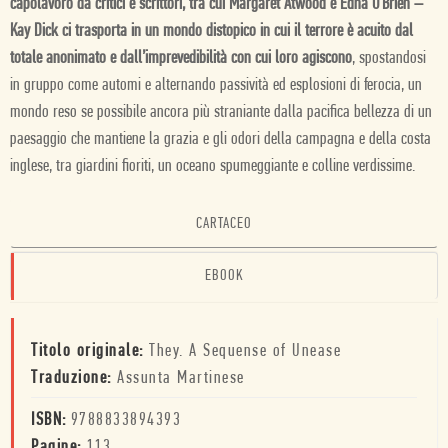
capolavoro da critici e scrittori, tra cui Margaret Atwood e Edna O’Brien –
Kay Dick ci trasporta in un mondo distopico in cui il terrore è acuito dal
totale anonimato e dall’imprevedibilità con cui loro agiscono
, spostandosi
in gruppo come automi e alternando passività ed esplosioni di ferocia, un
mondo reso se possibile ancora più straniante dalla pacifica bellezza di un
paesaggio che mantiene la grazia e gli odori della campagna e della costa
inglese, tra giardini fioriti, un oceano spumeggiante e colline verdissime.
CARTACEO
EBOOK
Titolo originale:
They. A Sequense of Unease
Traduzione:
Assunta Martinese
ISBN:
9788833894393
Pagine:
113