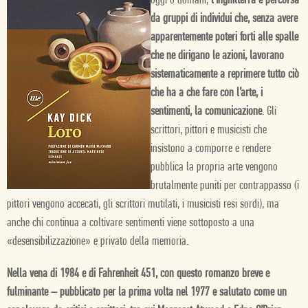
oggi o domani,
l’Inghilterra è percorsa
da gruppi di individui che, senza avere
apparentemente poteri forti alle spalle
che ne dirigano le azioni, lavorano
sistematicamente a reprimere tutto ciò
che ha a che fare con l’arte, i
sentimenti, la comunicazione
. Gli
scrittori, pittori e musicisti che
insistono a comporre e rendere
pubblica la propria arte vengono
brutalmente puniti per contrappasso (i
pittori vengono accecati, gli scrittori mutilati, i musicisti resi sordi), ma
anche chi continua a coltivare sentimenti viene sottoposto a una
«desensibilizzazione» e privato della memoria.
Nella vena di 1984 e di Fahrenheit 451, con questo romanzo breve e
fulminante – pubblicato per la prima volta nel 1977 e salutato come un