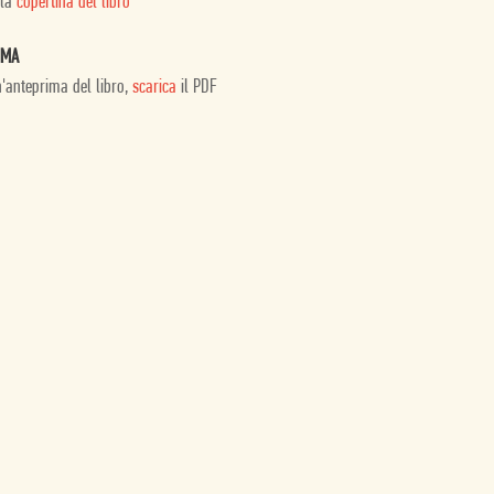
 la
copertina del libro
IMA
n'anteprima del libro,
scarica
il PDF