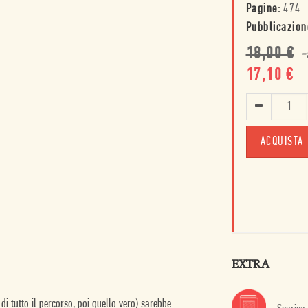
Pagine:
474
Pubblicazion
18,00
€
-
17,10
€
ACQUISTA
EXTRA
di tutto il percorso, poi quello vero) sarebbe