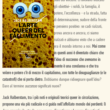
stati dei vincenti. Ci avevano indicato
gli obiettivi- i soldi, la famiglia, il
potere, l'eccellenza - e la strada, fatta
di determinazione, sudore della fronte
e pensiero positivo: se cadi rialzati,
prova ancora e ancora; ci siamo
rialzati e abbiamo visto che a cadere
era il mondo intorno a noi.
Mai come
in questi anni è diventato chiaro che
l'idea di successo che avevamo in
mente è una condanna e che tra
volere e potere c'è di mezzo il capitalismo, con tutte le disuguaglianze (e le
catastrofi) che si porta dietro.
Dobbiamo dunque ridisegnare quell'idea?
Dare al termine
successo
significati nuovi?
Jack Halberstam, tra i più noti e originali teorici queer in circolazione,
propone una via più radicale e ci guida nell'affollato mondo dei perdenti: lì