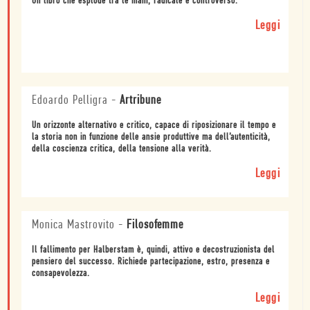
Un libro che esplode tra le mani, radicale e controverso.
Leggi
Edoardo Pelligra
-
Artribune
Un orizzonte alternativo e critico, capace di riposizionare il tempo e
la storia non in funzione delle ansie produttive ma dell’autenticità,
della coscienza critica, della tensione alla verità.
Leggi
Monica Mastrovito
-
Filosofemme
Il fallimento per Halberstam è, quindi, attivo e decostruzionista del
pensiero del successo. Richiede partecipazione, estro, presenza e
consapevolezza.
Leggi