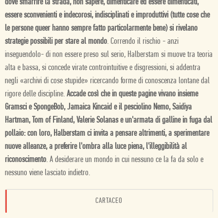
dove smarrire la strada, non sapere, dimenticare ed essere dimenticati,
essere sconvenienti e indecorosi, indisciplinati e improduttivi (tutte cose che
le persone queer hanno sempre fatto particolarmente bene) si rivelano
strategie possibili per stare al mondo
. Correndo il rischio - anzi
inseguendolo- di non essere preso sul serio, Halberstam si muove tra teoria
alta e bassa, si concede virate controintuitive e disgressioni, si addentra
negli «archivi di cose stupide» ricercando forme di conoscenza lontane dal
rigore delle discipline.
Accade così che in queste pagine vivano insieme
Gramsci e SpongeBob, Jamaica Kincaid e il pesciolino Nemo, Saidiya
Hartman, Tom of Finland, Valerie Solanas e un'armata di galline in fuga dal
pollaio: con loro, Halberstam ci invita a pensare altrimenti, a sperimentare
nuove alleanze, a preferire l'ombra alla luce piena, l'illeggibilità al
riconoscimento
. A desiderare un mondo in cui nessuno ce la fa da solo e
nessuno viene lasciato indietro.
CARTACEO