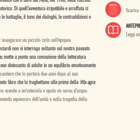
nvince che il libro dei Mille, nel 1960, vada riscritto.
torico. Di quell’avventura irripetibile e arruffata ci
Scarica
e le battaglie, il tono dei dialoghi, le contraddizioni e
ANTEPR
Leggi u
r inaugurare un piccolo ciclo sull’epopea
nciardi non si interroga soltanto sul nostro passato
; mette a punto una concezione della letteratura
al suo disincanto di adulto in un equilibrio emotivamente
 cantiere che lo porterà due anni dopo al suo
esto libro che lo traghettano alle prime della
Vita agra
:
eano scende a un’osteriola e sputa un sorso d’acqua
tremendo equivoco» dell’unità e sulla tragedia della