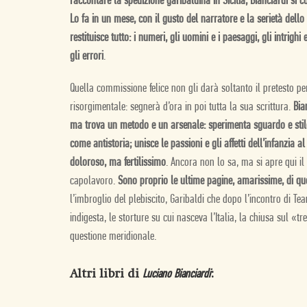
raccontare la spedizione garibaldina in Sicilia, Bianciardi si co
Lo fa in un mese, con il gusto del narratore e la serietà dello s
restituisce tutto: i numeri, gli uomini e i paesaggi, gli intrighi 
gli errori
.
Quella commissione felice non gli darà soltanto il pretesto pe
risorgimentale: segnerà d’ora in poi tutta la sua scrittura.
Bia
ma trova un metodo e un arsenale: sperimenta sguardo e stile
come antistoria; unisce le passioni e gli affetti dell’infanzia 
doloroso, ma fertilissimo
. Ancora non lo sa, ma si apre qui il
capolavoro.
Sono proprio le ultime pagine, amarissime, di qu
l’imbroglio del plebiscito, Garibaldi che dopo l’incontro di T
indigesta, le storture su cui nasceva l’Italia, la chiusa sul «
questione meridionale.
Altri libri di
:
Luciano Bianciardi