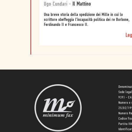
Ugo Cundari
-
Il Mattino
Una breve storia della spedizione dei Mille in cui lo
scrittore sbeffeggia l'incapacità politica dei re Borbone,
Ferdinando II e Francesco II.
Leg
Denominaz
Sede lega
939) - C
Numero e 
25/02/19
Numero R
Codice fi
Partita I
Identifica