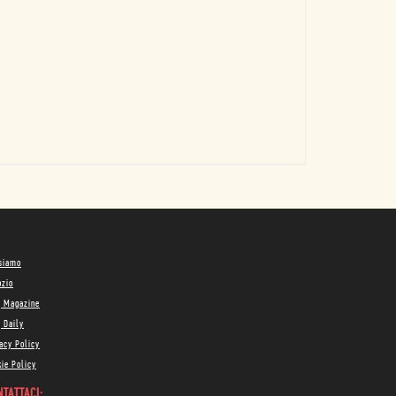
 siamo
ozio
g Magazine
 Daily
acy Policy
ie Policy
TATTACI: