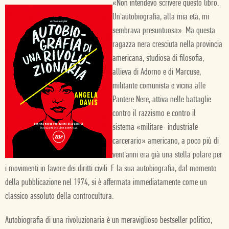
«Non intendevo scrivere questo libro.
Un'autobiografia, alla mia età, mi
sembrava presuntuosa». Ma questa
ragazza nera cresciuta nella provincia
americana, studiosa di filosofia,
allieva di Adorno e di Marcuse,
militante comunista e vicina alle
Pantere Nere, attiva nelle battaglie
contro il razzismo e contro il
sistema «militare- industriale
carcerario» americano, a poco più di
vent'anni era già una stella polare per
i movimenti in favore dei diritti civili. E la sua autobiografia, dal momento
della pubblicazione nel 1974, si è affermata immediatamente come un
classico assoluto della controcultura.
Autobiografia di una rivoluzionaria è un meraviglioso bestseller politico,