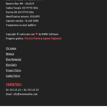
Numero Rea: RM - 864029
Codice fiscale: 05197951006
Partita IVA 05197951006
Identificativo univoco: USAL8PV
Capitale sociale: 10.400 EURO
Trasparenza su aiuti pubblici
Copyright © realizzato con
❤
da
MONK Software
Progetto grafico:
Patrizio Marini
e
Agnese Pagliarini
Chi siamo
Negozio
Blog Magazine
Blog Daily
Privacy Policy
Cookie Policy
CONTATTACI:
06 333.65.45
•
06 333.65.53
Email:
info@minimumfax.com