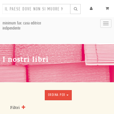
minimum fax: casa editrice
Toggl
indipendente
navig
I nostri libri
ORDINA PER
Filtri