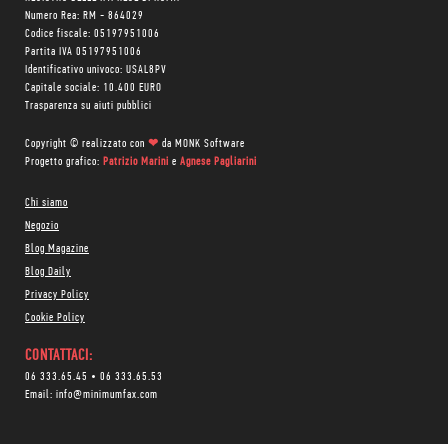
Numero Rea: RM - 864029
Codice fiscale: 05197951006
Partita IVA 05197951006
Identificativo univoco: USAL8PV
Capitale sociale: 10.400 EURO
Trasparenza su aiuti pubblici
Copyright © realizzato con
❤
da
MONK Software
Progetto grafico:
Patrizio Marini
e
Agnese Pagliarini
Chi siamo
Negozio
Blog Magazine
Blog Daily
Privacy Policy
Cookie Policy
CONTATTACI:
06 333.65.45
•
06 333.65.53
Email:
info@minimumfax.com