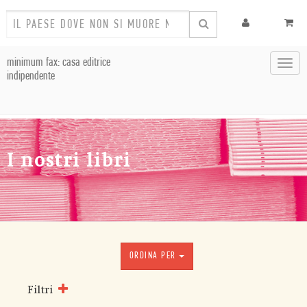
minimum fax: casa editrice
Toggl
indipendente
navig
I nostri libri
ORDINA PER
Filtri