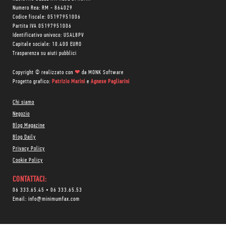
Numero Rea: RM - 864029
Codice fiscale: 05197951006
Partita IVA 05197951006
Identificativo univoco: USAL8PV
Capitale sociale: 10.400 EURO
Trasparenza su aiuti pubblici
Copyright © realizzato con
❤
da
MONK Software
Progetto grafico:
Patrizio Marini
e
Agnese Pagliarini
Chi siamo
Negozio
Blog Magazine
Blog Daily
Privacy Policy
Cookie Policy
CONTATTACI:
06 333.65.45
•
06 333.65.53
Email:
info@minimumfax.com