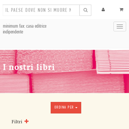
minimum fax: casa editrice
Toggl
indipendente
navig
I nostri libri
ORDINA PER
Filtri