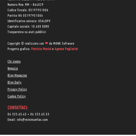
Numero Rea: RM - 864029
Codice fiscale: 05197951006
Partita IVA 05197951006
Identificativo univoco: USAL8PV
Capitale sociale: 10.400 EURO
Trasparenza su aiuti pubblici
Copyright © realizzato con
❤
da
MONK Software
Progetto grafico:
Patrizio Marini
e
Agnese Pagliarini
Chi siamo
Negozio
Blog Magazine
Blog Daily
Privacy Policy
Cookie Policy
CONTATTACI:
06 333.65.45
•
06 333.65.53
Email:
info@minimumfax.com