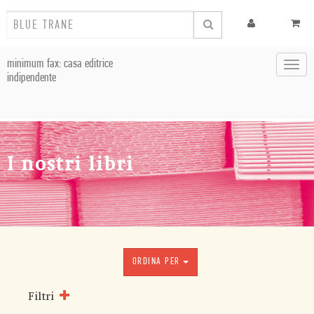
minimum fax: casa editrice
Toggl
indipendente
navig
I nostri libri
ORDINA PER
Filtri