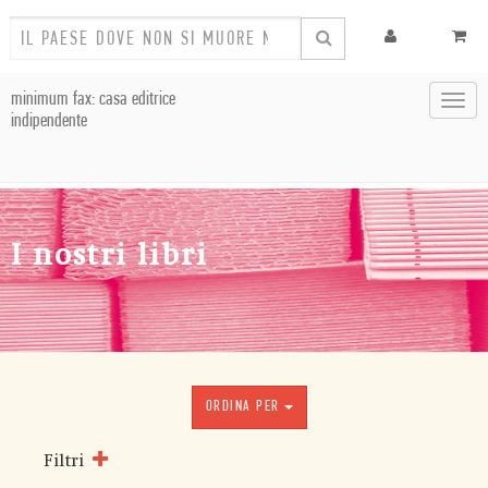
minimum fax: casa editrice
Toggl
indipendente
navig
I nostri libri
ORDINA PER
Filtri