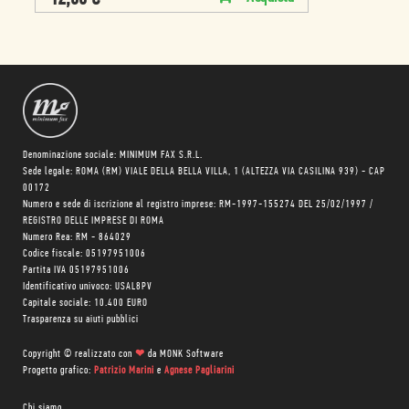
Denominazione sociale: MINIMUM FAX S.R.L.
Sede legale: ROMA (RM) VIALE DELLA BELLA VILLA, 1 (ALTEZZA VIA CASILINA 939) - CAP
00172
Numero e sede di iscrizione al registro imprese: RM-1997-155274 DEL 25/02/1997 /
REGISTRO DELLE IMPRESE DI ROMA
Numero Rea: RM - 864029
Codice fiscale: 05197951006
Partita IVA 05197951006
Identificativo univoco: USAL8PV
Capitale sociale: 10.400 EURO
Trasparenza su aiuti pubblici
Copyright © realizzato con
❤
da
MONK Software
Progetto grafico:
Patrizio Marini
e
Agnese Pagliarini
Chi siamo