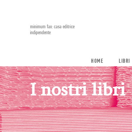
minimum fax: casa editrice
indipendente
HOME
LIBRI
I nostri libri