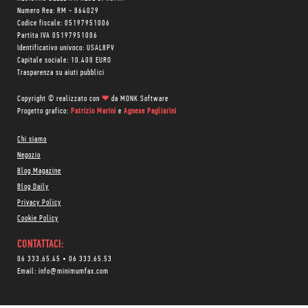
Numero Rea: RM - 864029
Codice fiscale: 05197951006
Partita IVA 05197951006
Identificativo univoco: USAL8PV
Capitale sociale: 10.400 EURO
Trasparenza su aiuti pubblici
Copyright © realizzato con
❤
da
MONK Software
Progetto grafico:
Patrizio Marini
e
Agnese Pagliarini
Chi siamo
Negozio
Blog Magazine
Blog Daily
Privacy Policy
Cookie Policy
CONTATTACI:
06 333.65.45
•
06 333.65.53
Email:
info@minimumfax.com