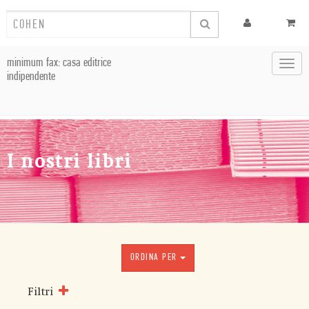
minimum fax: casa editrice
Toggl
indipendente
navig
I nostri libri
ORDINA PER
Filtri