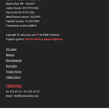
Numero Rea: RM - 864029
Codice fiscale: 05197951006
Partita IVA 05197951006
Identificativo univoco: USAL8PV
Capitale sociale: 10.400 EURO
Trasparenza su aiuti pubblici
Copyright © realizzato con
❤
da
MONK Software
Progetto grafico:
Patrizio Marini
e
Agnese Pagliarini
Chi siamo
Negozio
Blog Magazine
Blog Daily
Privacy Policy
Cookie Policy
CONTATTACI:
06 333.65.45
•
06 333.65.53
Email:
info@minimumfax.com