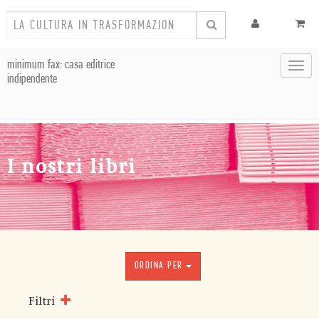
minimum fax: casa editrice
Toggl
indipendente
navig
I nostri libri
ORDINA PER
Filtri