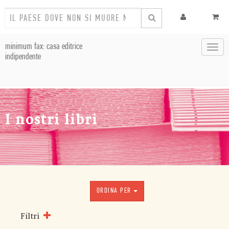
minimum fax: casa editrice
Toggl
indipendente
navig
I nostri libri
ORDINA PER
Filtri