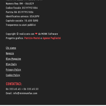
Numero Rea: RM - 864029
Codice fiscale: 05197951006
Partita IVA 05197951006
Identificativo univoco: USAL8PV
Capitale sociale: 10.400 EURO
Trasparenza su aiuti pubblici
Copyright © realizzato con
❤
da
MONK Software
Progetto grafico:
Patrizio Marini
e
Agnese Pagliarini
Chi siamo
Negozio
Blog Magazine
Blog Daily
Privacy Policy
Cookie Policy
CONTATTACI:
06 333.65.45
•
06 333.65.53
Email:
info@minimumfax.com