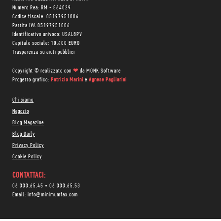
Numero Rea: RM - 864029
Codice fiscale: 05197951006
Partita IVA 05197951006
Identificativo univoco: USAL8PV
Capitale sociale: 10.400 EURO
Trasparenza su aiuti pubblici
Copyright © realizzato con
❤
da
MONK Software
Progetto grafico:
Patrizio Marini
e
Agnese Pagliarini
Chi siamo
Negozio
Blog Magazine
Blog Daily
Privacy Policy
Cookie Policy
CONTATTACI:
06 333.65.45
•
06 333.65.53
Email:
info@minimumfax.com