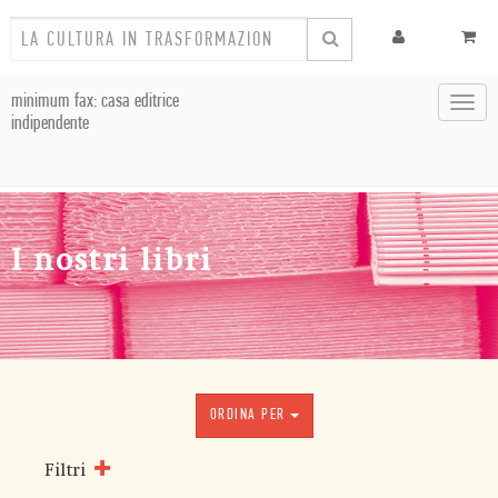
minimum fax: casa editrice
Toggl
indipendente
navig
I nostri libri
ORDINA PER
Filtri