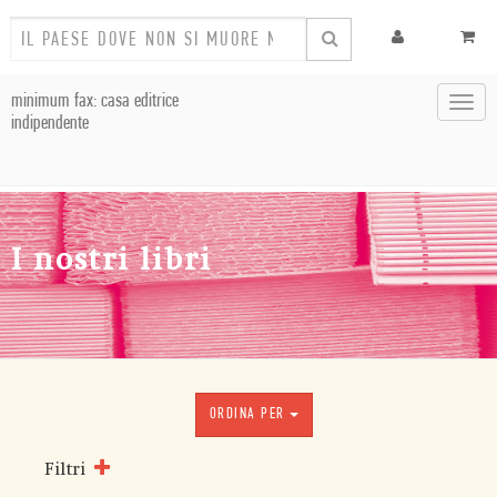
minimum fax: casa editrice
Toggl
indipendente
navig
I nostri libri
ORDINA PER
Filtri