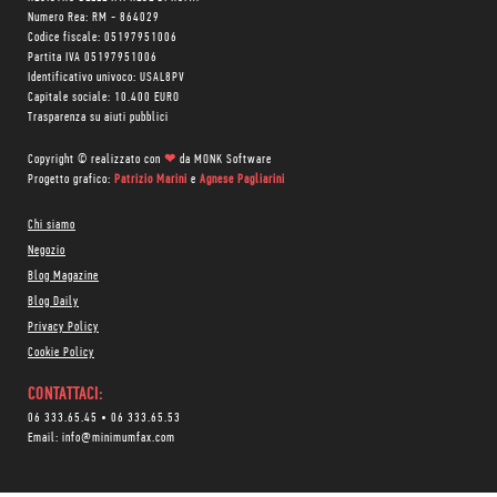
Numero Rea: RM - 864029
Codice fiscale: 05197951006
Partita IVA 05197951006
Identificativo univoco: USAL8PV
Capitale sociale: 10.400 EURO
Trasparenza su aiuti pubblici
Copyright © realizzato con
❤
da
MONK Software
Progetto grafico:
Patrizio Marini
e
Agnese Pagliarini
Chi siamo
Negozio
Blog Magazine
Blog Daily
Privacy Policy
Cookie Policy
CONTATTACI:
06 333.65.45
•
06 333.65.53
Email:
info@minimumfax.com