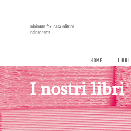
minimum fax: casa editrice
indipendente
HOME
LIBRI
I nostri libri