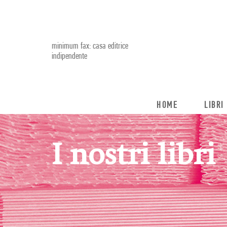
minimum fax: casa editrice
indipendente
HOME
LIBRI
I nostri libri