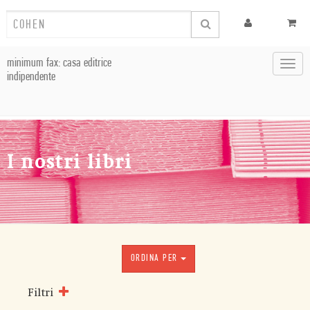
minimum fax: casa editrice
Toggl
indipendente
navig
I nostri libri
ORDINA PER
Filtri