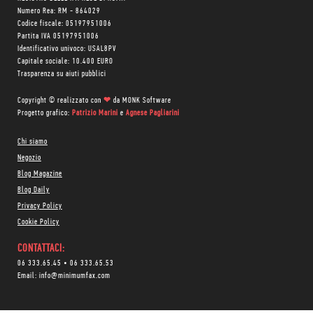
Numero Rea: RM - 864029
Codice fiscale: 05197951006
Partita IVA 05197951006
Identificativo univoco: USAL8PV
Capitale sociale: 10.400 EURO
Trasparenza su aiuti pubblici
Copyright © realizzato con
❤
da
MONK Software
Progetto grafico:
Patrizio Marini
e
Agnese Pagliarini
Chi siamo
Negozio
Blog Magazine
Blog Daily
Privacy Policy
Cookie Policy
CONTATTACI:
06 333.65.45
•
06 333.65.53
Email:
info@minimumfax.com