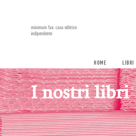
minimum fax: casa editrice
indipendente
HOME
LIBRI
I nostri libri