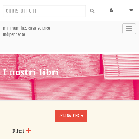
minimum fax: casa editrice
Toggl
indipendente
navig
I nostri libri
ORDINA PER
Filtri