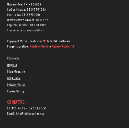
Numero Rea: RM - 864029
Codice fiscale: 05197951006
Partita IVA 05197951006
Identificativo univoco: USAL8PV
Capitale sociale: 10.400 EURO
Trasparenza su aiuti pubblici
Copyright © realizzato con
❤
da
MONK Software
Progetto grafico:
Patrizio Marini
e
Agnese Pagliarini
Chi siamo
Negozio
Blog Magazine
Blog Daily
Privacy Policy
Cookie Policy
CONTATTACI:
06 333.65.45
•
06 333.65.53
Email:
info@minimumfax.com