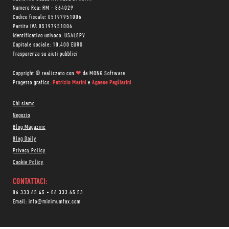
Numero Rea: RM - 864029
Codice fiscale: 05197951006
Partita IVA 05197951006
Identificativo univoco: USAL8PV
Capitale sociale: 10.400 EURO
Trasparenza su aiuti pubblici
Copyright © realizzato con
❤
da
MONK Software
Progetto grafico:
Patrizio Marini
e
Agnese Pagliarini
Chi siamo
Negozio
Blog Magazine
Blog Daily
Privacy Policy
Cookie Policy
CONTATTACI:
06 333.65.45
•
06 333.65.53
Email:
info@minimumfax.com