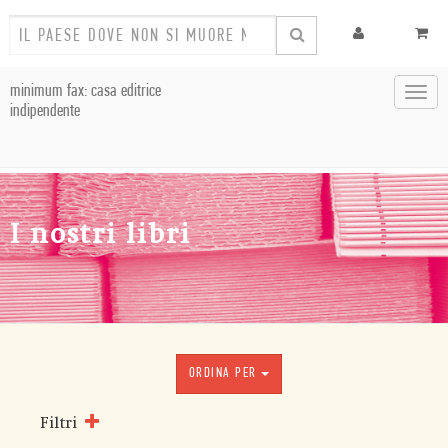
minimum fax: casa editrice
Toggl
indipendente
navig
I nostri libri
ORDINA PER
Filtri