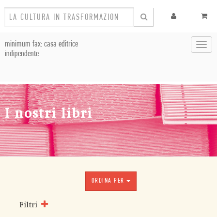
minimum fax: casa editrice
Toggl
indipendente
navig
I nostri libri
ORDINA PER
Filtri