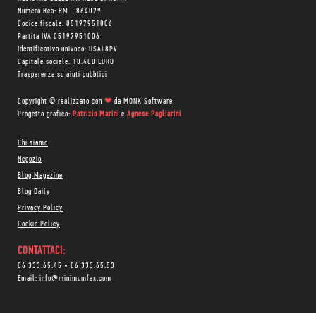
Numero Rea: RM - 864029
Codice fiscale: 05197951006
Partita IVA 05197951006
Identificativo univoco: USAL8PV
Capitale sociale: 10.400 EURO
Trasparenza su aiuti pubblici
Copyright © realizzato con
❤
da
MONK Software
Progetto grafico:
Patrizio Marini
e
Agnese Pagliarini
Chi siamo
Negozio
Blog Magazine
Blog Daily
Privacy Policy
Cookie Policy
CONTATTACI:
06 333.65.45
•
06 333.65.53
Email:
info@minimumfax.com