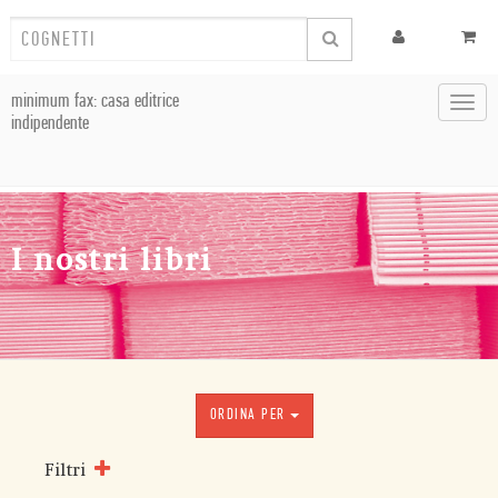
minimum fax: casa editrice
Toggl
indipendente
navig
I nostri libri
ORDINA PER
Filtri