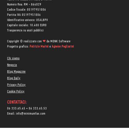
Numero Rea: RM - 864029
Codice fiscale: 05197951006
Partita IVA 05197951006
Identificativo univoco: USAL8PV
Capitale sociale: 10.400 EURO
Trasparenza su aiuti pubblici
Copyright © realizzato con
❤
da
MONK Software
Progetto grafico:
Patrizio Marini
e
Agnese Pagliarini
Chi siamo
Negozio
Blog Magazine
Blog Daily
Privacy Policy
Cookie Policy
CONTATTACI:
06 333.65.45
•
06 333.65.53
Email:
info@minimumfax.com