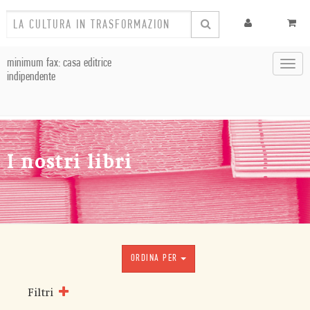
minimum fax: casa editrice
Toggl
indipendente
navig
I nostri libri
ORDINA PER
Filtri