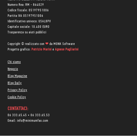
Numero Rea: RM - 864029
Codice fiscale: 05197951006
Partita IVA 05197951006
Identificativo univoco: USAL8PV
Capitale sociale: 10.400 EURO
Trasparenza su aiuti pubblici
Copyright © realizzato con
❤
da
MONK Software
Progetto grafico:
Patrizio Marini
e
Agnese Pagliarini
Chi siamo
Negozio
Blog Magazine
Blog Daily
Privacy Policy
Cookie Policy
CONTATTACI:
06 333.65.45
•
06 333.65.53
Email:
info@minimumfax.com