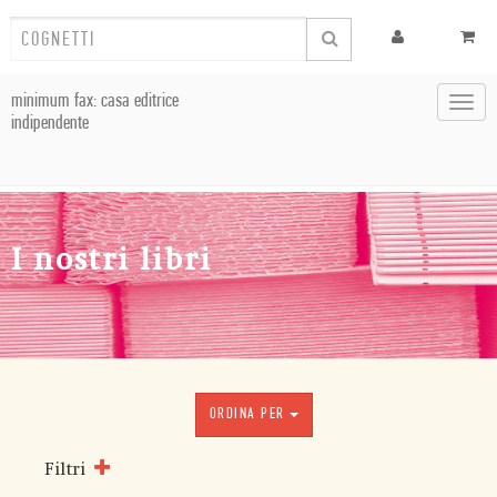
minimum fax: casa editrice
Toggl
indipendente
navig
I nostri libri
ORDINA PER
Filtri