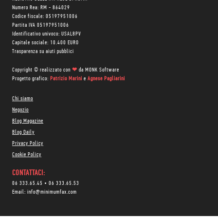
Numero Rea: RM - 864029
Codice fiscale: 05197951006
Partita IVA 05197951006
Identificativo univoco: USAL8PV
Capitale sociale: 10.400 EURO
Trasparenza su aiuti pubblici
Copyright © realizzato con
❤
da
MONK Software
Progetto grafico:
Patrizio Marini
e
Agnese Pagliarini
Chi siamo
Negozio
Blog Magazine
Blog Daily
Privacy Policy
Cookie Policy
CONTATTACI:
06 333.65.45
•
06 333.65.53
Email:
info@minimumfax.com