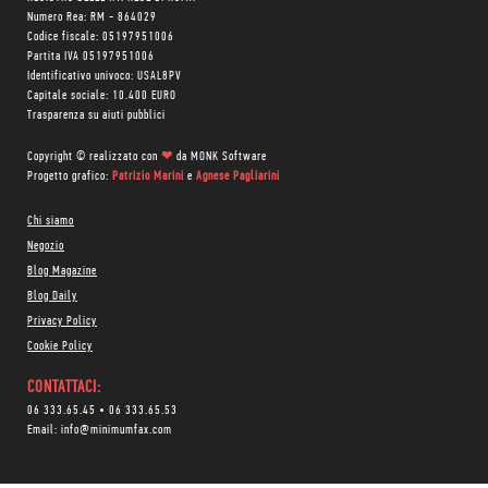
Numero Rea: RM - 864029
Codice fiscale: 05197951006
Partita IVA 05197951006
Identificativo univoco: USAL8PV
Capitale sociale: 10.400 EURO
Trasparenza su aiuti pubblici
Copyright © realizzato con
❤
da
MONK Software
Progetto grafico:
Patrizio Marini
e
Agnese Pagliarini
Chi siamo
Negozio
Blog Magazine
Blog Daily
Privacy Policy
Cookie Policy
CONTATTACI:
06 333.65.45
•
06 333.65.53
Email:
info@minimumfax.com