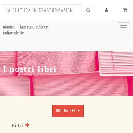
minimum fax: casa editrice
Toggl
indipendente
navig
I nostri libri
ORDINA PER
Filtri