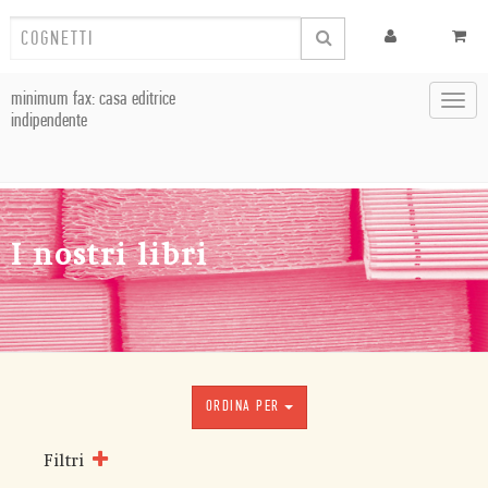
minimum fax: casa editrice
Toggl
indipendente
navig
I nostri libri
ORDINA PER
Filtri