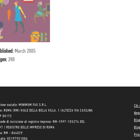
blished:
March 2005
ges:
280
ione sociale: MINIMUM FAX S.R.L.
Chi
le: ROMA (RM) VIALE DELLA BELLA VILLA, 1 (ALTEZZA VIA CASILINA
Neg
AP 00172
Blo
sede di iscrizione al registro imprese: RM-1997-155274 DEL
97 / REGISTRO DELLE IMPRESE DI ROMA
Blog
ea: RM - 864029
Priv
scale: 05197951006