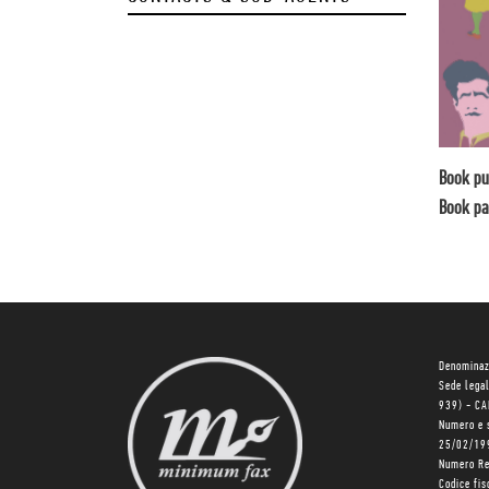
Book pu
Book pa
Denominaz
Sede lega
939) - C
Numero e 
25/02/19
Numero R
Codice fi