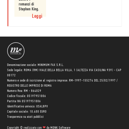
romanzi di
Stephen King.
Leggi
Denominazione sociale: MINIMUM FAX S.R.L.
Sede legale: ROMA (RM) VIALE DELLA BELLA VILLA, 1 (ALTEZZA VIA CASILINA 939) - CAP
00172
Numero e sede di iscrizione al registro imprese: RM-1997-155274 DEL 25/02/1997 /
REGISTRO DELLE IMPRESE DI ROMA
Numero Rea: RM - 864029
Codice fiscale: 05197951006
Partita IVA 05197951006
Identificativo univoco: USAL8PV
Capitale sociale: 10.400 EURO
Trasparenza su aiuti pubblici
Copyright © realizzato con
❤
da
MONK Software