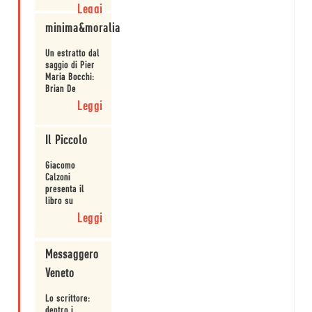
quale film
Leggi
rivedere e
minima&moralia
commentare
grazie agli
aneddoti e alle
Un estratto dal
analisi
saggio di Pier
prodotte dai
Maria Bocchi:
saggisti che si
Brian De
sono cimentati
Palma e la
Leggi
nel volume.
trasposizione
di Carrie.
Il Piccolo
Giacomo
Calzoni
presenta il
libro su
Stephen King.
Leggi
Messaggero
Veneto
Lo scrittore:
dentro i