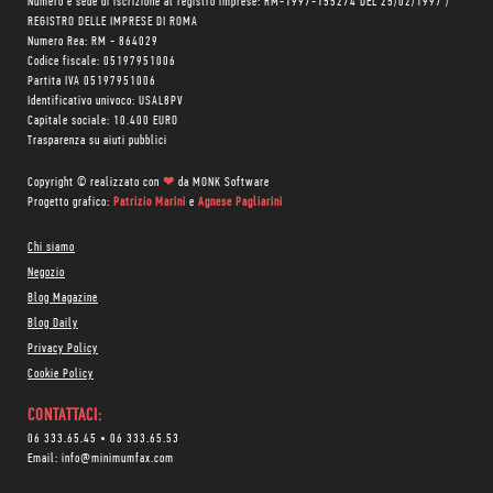
Numero e sede di iscrizione al registro imprese: RM-1997-155274 DEL 25/02/1997 /
REGISTRO DELLE IMPRESE DI ROMA
Numero Rea: RM - 864029
Codice fiscale: 05197951006
Partita IVA 05197951006
Identificativo univoco: USAL8PV
Capitale sociale: 10.400 EURO
Trasparenza su aiuti pubblici
Copyright © realizzato con
❤
da
MONK Software
Progetto grafico:
Patrizio Marini
e
Agnese Pagliarini
Chi siamo
Negozio
Blog Magazine
Blog Daily
Privacy Policy
Cookie Policy
CONTATTACI:
06 333.65.45
•
06 333.65.53
Email:
info@minimumfax.com