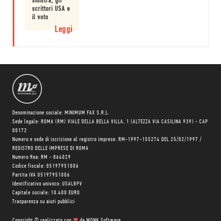
sinistra, gli
scrittori USA e
il voto
presidenziale
Leggi
Denominazione sociale: MINIMUM FAX S.R.L.
Sede legale: ROMA (RM) VIALE DELLA BELLA VILLA, 1 (ALTEZZA VIA CASILINA 939) - CAP
00172
Numero e sede di iscrizione al registro imprese: RM-1997-155274 DEL 25/02/1997 /
REGISTRO DELLE IMPRESE DI ROMA
Numero Rea: RM - 864029
Codice fiscale: 05197951006
Partita IVA 05197951006
Identificativo univoco: USAL8PV
Capitale sociale: 10.400 EURO
Trasparenza su aiuti pubblici
Copyright © realizzato con
❤
da
MONK Software