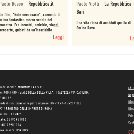
Paolo Russo
-
Repubblica.it
Paolo Viotti
-
La Repubblica 
Bari
Un film, "Note necessarie", racconta il
primo fantastico mezzo secolo del
Una vita ricca di aneddoti quella di
maestro. Fra incontri, amicizie, viaggi,
Enrico Rava.
scoperte, guidati da un'insaziabile
curiosità.
Leggi
L
ione sociale: MINIMUM FAX S.R.L.
Chi
le: ROMA (RM) VIALE DELLA BELLA VILLA, 1 (ALTEZZA VIA CASILINA
Neg
AP 00172
Blo
sede di iscrizione al registro imprese: RM-1997-155274 DEL
97 / REGISTRO DELLE IMPRESE DI ROMA
Blog
ea: RM - 864029
Priv
scale: 05197951006
Cook
VA 05197951006
tivo univoco: USAL8PV
CON