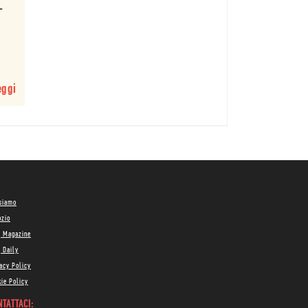
-
eggi
 siamo
ozio
g Magazine
 Daily
acy Policy
ie Policy
TATTACI: