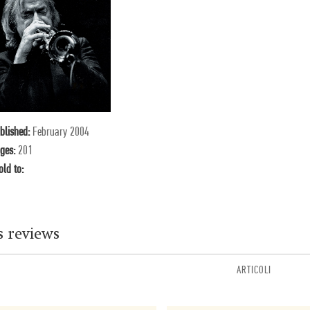
blished:
February 2004
ges:
201
old to:
s reviews
ARTICOLI