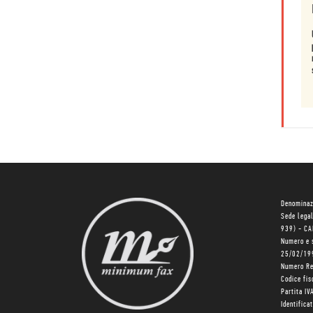
Denominaz
Sede lega
939) - C
Numero e 
25/02/19
Numero R
Codice fi
Partita I
Identifica